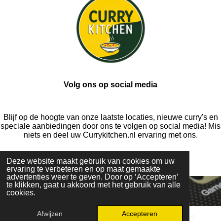
Volg ons op social media
Blijf op de hoogte van onze laatste locaties, nieuwe curry's en
speciale aanbiedingen door ons te volgen op social media! Mis
niets en deel uw Currykitchen.nl ervaring met ons.
Deze website maakt gebruik van cookies om uw
ervaring te verbeteren en op maat gemaakte
advertenties weer te geven. Door op ‘Accepteren’
te klikken, gaat u akkoord met het gebruik van alle
cookies.
Afwijzen
Accepteren
E-mailadres
Facebook
WhatsApp