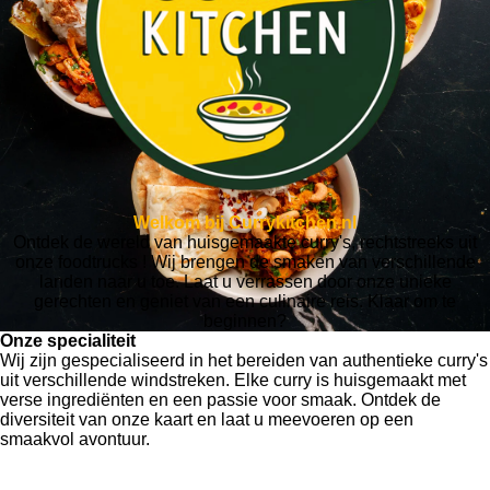
Welkom bij Currykitchen.nl
Ontdek de wereld van huisgemaakte curry's, rechtstreeks uit
onze foodtrucks ! Wij brengen de smaken van verschillende
landen naar u toe. Laat u verrassen door onze unieke
gerechten en geniet van een culinaire reis. Klaar om te
beginnen?
Onze specialiteit
Wij zijn gespecialiseerd in het bereiden van authentieke curry's
uit verschillende windstreken. Elke curry is huisgemaakt met
verse ingrediënten en een passie voor smaak. Ontdek de
diversiteit van onze kaart en laat u meevoeren op een
smaakvol avontuur.